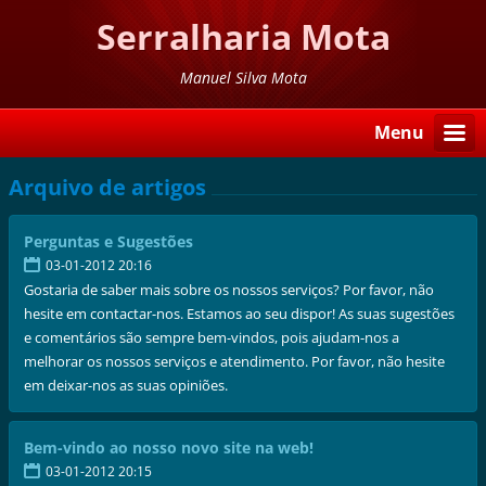
Serralharia Mota
Manuel Silva Mota
Menu
Arquivo de artigos
Perguntas e Sugestões
03-01-2012 20:16
Gostaria de saber mais sobre os nossos serviços? Por favor, não
hesite em contactar-nos. Estamos ao seu dispor! As suas sugestões
e comentários são sempre bem-vindos, pois ajudam-nos a
melhorar os nossos serviços e atendimento. Por favor, não hesite
em deixar-nos as suas opiniões.
Bem-vindo ao nosso novo site na web!
03-01-2012 20:15