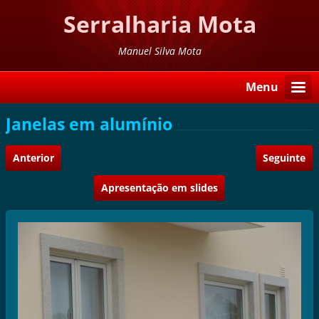
Serralharia Mota
Manuel Silva Mota
Menu
Janelas em alumínio
Anterior
Seguinte
Apresentação em slides