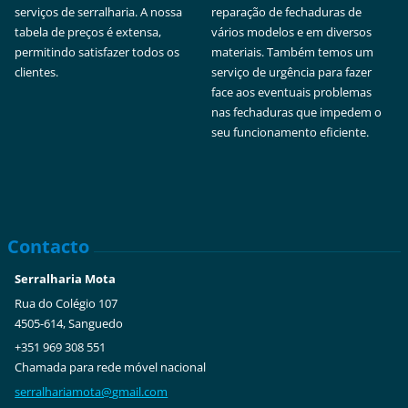
serviços de serralharia. A nossa
reparação de fechaduras de
tabela de preços é extensa,
vários modelos e em diversos
permitindo satisfazer todos os
materiais. Também temos um
clientes.
serviço de urgência para fazer
face aos eventuais problemas
nas fechaduras que impedem o
seu funcionamento eficiente.
Contacto
Serralharia Mota
Rua do Colégio 107
4505-614, Sanguedo
+351 969 308 551
Chamada para rede móvel nacional
serralha
riamota@
gmail.co
m