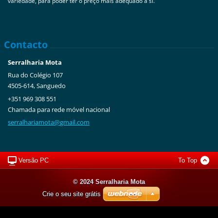
variedade, para poder ter o preço mais adequado a si.
Contacto
Serralharia Mota
Rua do Colégio 107
4505-614, Sanguedo
+351 969 308 551
Chamada para rede móvel nacional
serralha
riamota@
gmail.co
m
Versão PC
To Top
© 2024 Serralharia Mota
Crie o seu site grátis